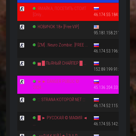
ЯМАЙКА, ПОСЕТИТЬ СТОИТ
[Only...
46.174.55.184:27015
НОВИЧОК 18+ [Free VIP]
95.181.158.211:27015
[ZM] .:Neuro Zombie:. [FREE ...
46.174.53.196:27015
▅ █ ПЬЯНЫЙ СНАЙПЕР █ ...
152.89.199.91:27027
►► DANGER PUBLIC ©
2024...
45.136.204.33:27015
::: STRАNА КOТОРОЙ NET :::
46.174.52.115:27015
█ ► РУССКАЯ © МАФИЯ ◄
...
46.174.55.142:27015