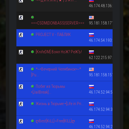
-==Д И К И Й [ ★ ] З А П ...
46.174.48.136:27015
===CSDM|DONBASS|SERVER===
95.181.158.171:27015
PROJECT V - ПАБЛИК
46.174.54.193:27015
[KnifeDM] Взял НоЖ? РеЖЪ!
62.122.215.97:27015
*~•Вечерний Челябинск•~*
[Pu...
95.181.158.151:27027
Побег из Тюрьмы
•[JailBreak]...
46.174.52.94:55555
Жизнь в Тюрьме •[Life in Pri...
46.174.52.94:33333
ღBest[KiLL]~Free[KILL]ღ
46.174.52.94:22222