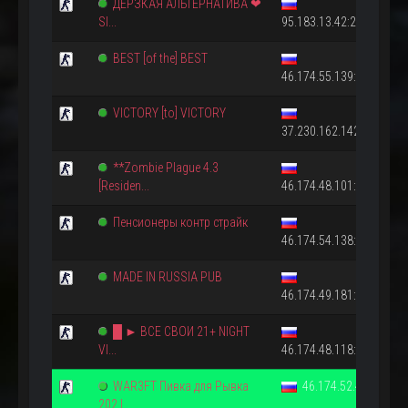
ДЕРЗКАЯ АЛЬТЕРНАТИВА ❤
SI...
95.183.13.42:27015
BEST [of the] BEST
46.174.55.139:27015
VICTORY [to] VICTORY
37.230.162.142:27015
**Zombie Plague 4.3
[Residen...
46.174.48.101:27015
Пенсионеры контр страйк
46.174.54.138:27015
MADE IN RUSSIA PUB
46.174.49.181:27015
█ ► ВСЕ СВОИ 21+ NIGHT
VI...
46.174.48.118:27015
WAR3FT Пивка для Рывка
46.174.52.4:27221
202 l...