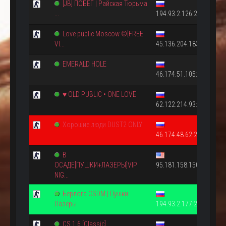
[JB] ПОБЕГ | Райская Тюрьма
...
194.93.2.126:27016
Love public Moscow ©[FREE
VI...
45.136.204.183:27015
EMERALD HOLE
46.174.51.105:27015
♥ OLD PUBLIC • ONE LOVE
62.122.214.93:27015
Хорошие люди DUST2 ONLY
46.174.48.62:27015
В
ОСАДЕ[ПУШКИ+ЛАЗЕРЫ]VIP
95.181.158.150:27015
NIG...
Берлога CSDM | Пушки-
Лазеры
194.93.2.177:27015
CS 1.6 [Classic]