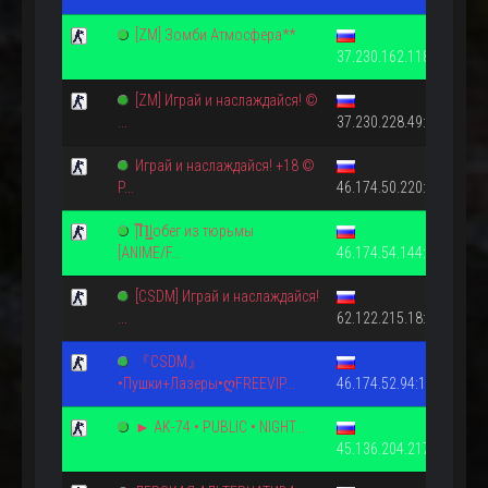
[ZM] Зомби Атмосфера**
37.230.162.118:27015
[ZM] Играй и наслаждайся! ©
...
37.230.228.49:27015
Играй и наслаждайся! +18 ©
P...
46.174.50.220:27015
|̿П͇|обег из тюрьмы
[ANIME/F...
46.174.54.144:27015
[CSDM] Играй и наслаждайся!
...
62.122.215.18:27015
『CSDM』
•Пушки+Лазеры•ღFREEVIP...
46.174.52.94:11111
► AK-74 • PUBLIC • NIGHT...
45.136.204.217:27015