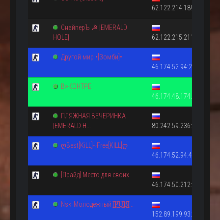
62.122.214.189:27015
СнайперЪ ☭ |EMERALD
HOLE|
62.122.215.211:27015
Другой мир •[Зомби]•
46.174.52.94:27015
В>КОНТРЕ
46.174.48.174:27015
ПЛЯЖНАЯ ВЕЧЕРИНКА
|EMERALD H...
80.242.59.236:27022
ღBest[KiLL]~Free[KILL]ღ
46.174.52.94:44444
[Прайд] Mесто для своих
46.174.50.212:27015
Nsk_Молодежный |͇̿P͇̿U͇̿B͇̿|...
152.89.199.93:27020