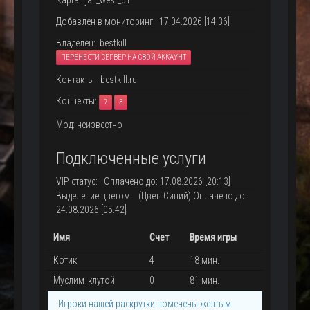
Карта: jail_west_b1
Добавлен в мониторинг: 17.04.2026 [14:36]
Владелец: bestkill
ПЕРЕНЕСТИ СЕРВЕР НА СВОЙ АККАУНТ
Контакты: bestkill.ru
Коннекты:
7
3
Мод: неизвестно
Подключенные услуги
VIP статус: Оплачено до: 17.08.2026 [20:13]
Выделение цветом: (Цвет: Синий) Оплачено до:
24.08.2026 [05:42]
Имя
Счет
Время игры
Котик
4
18 мин.
Муслим_клутой
0
81 мин.
Игроки нашей раскрутки помечены жёлтым