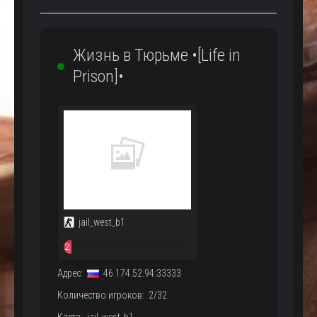
Жизнь в Тюрьме •[Life in
Prison]•
jail_west_b1
2
/
Адрес:
46.174.52.94:33333
32
Количество игроков: 2/32