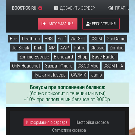
BOOST-CS.RU
ДОБАВИТЬ СЕРВЕР
ПЛАТНЫЕ 
АВТОРИЗАЦИЯ
РЕГИСТРАЦИЯ
Все
Deathrun
HNS
Surf
War3FT
CSDM
GunGame
JailBreak
Knife
AIM
AWP
Public
Classic
Zombie
Zombie Escape
Biohazard
Bhop
Base Builder
Only Headshot
Захват Флага
CS:GO Mod
CSDM FFA
Пушки и Лазеры
CW/MIX
Jump
Бонусы при пополнении баланса:
(бонус приходит в течении минуты)
+10% при пополнении баланса от 3000р.
Информация о сервере
Настройки сервера
Статистика сервера