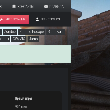
В
КОНТАКТЫ
ПРАВИЛА
АВТОРИЗАЦИЯ
РЕГИСТРАЦИЯ
c
Zombie
Zombie Escape
Biohazard
азеры
CW/MIX
Jump
Время игры
904 мин.