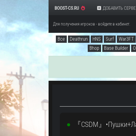
BOOST-CS.RU
ДОБАВИТЬ СЕРВЕ
Для получения игроков - войдите в кабинет.
Все
Deathrun
HNS
Surf
War3FT
Bhop
Base Builder
O
『CSDM』•Пушки+Ла