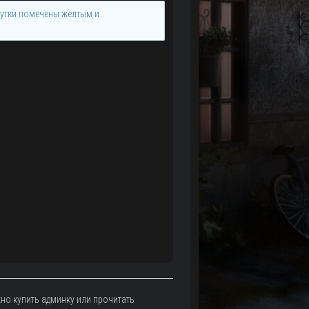
рутки помечены жёлтым и
можно купить админку или прочитать