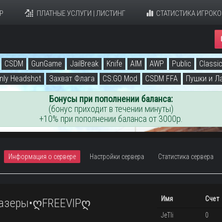
Р
ПЛАТНЫЕ УСЛУГИ | ЛИСТИНГ
СТАТИСТИКА ИГРОКО
CSDM
GunGame
JailBreak
Knife
AIM
AWP
Public
Classi
nly Headshot
Захват Флага
CS:GO Mod
CSDM FFA
Пушки и Л
Бонусы при пополнении баланса:
(бонус приходит в течении минуты)
+10% при пополнении баланса от 3000р.
Информация о сервере
Настройки сервера
Статистика сервера
Имя
Счет
зеры•ღFREEVIPღ
JeTli
0