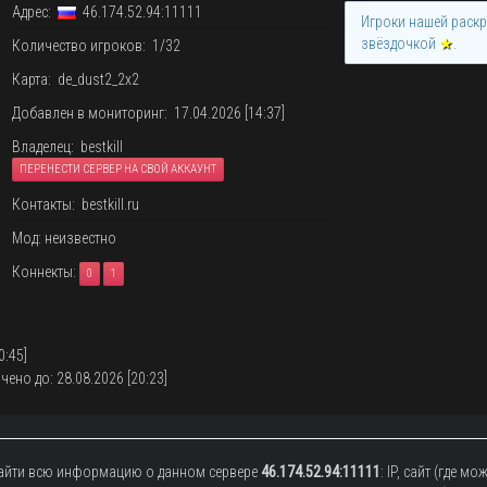
Адрес:
46.174.52.94:11111
Игроки нашей раск
звёздочкой
★
.
Количество игроков: 1/32
Карта: de_dust2_2x2
Добавлен в мониторинг: 17.04.2026 [14:37]
Владелец: bestkill
ПЕРЕНЕСТИ СЕРВЕР НА СВОЙ АККАУНТ
Контакты: bestkill.ru
Мод: неизвестно
Коннекты:
0
1
0:45]
ено до: 28.08.2026 [20:23]
найти всю информацию о данном сервере
46.174.52.94:11111
: IP, сайт (где 