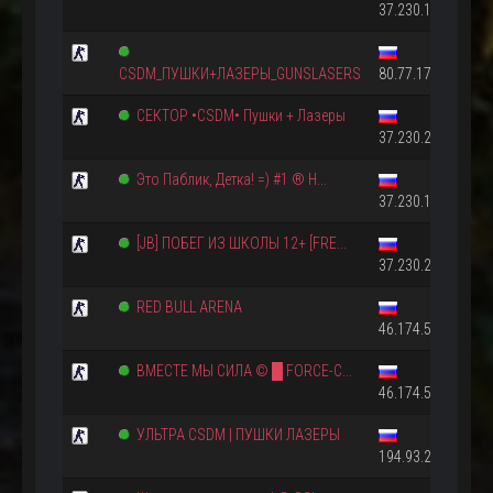
37.230.162.209:2
CSDM_ПУШКИ+ЛАЗЕРЫ_GUNSLASERS
80.77.174.154:27
СЕКТОР •CSDM• Пушки + Лазеры
37.230.210.29:27
Это Паблик, Детка! =) #1 ® Н...
37.230.162.108:2
[JB] ПОБЕГ ИЗ ШКОЛЫ 12+ [FRE...
37.230.210.239:5
RED BULL ARENA
46.174.54.38:2701
ВМЕСТЕ МЫ СИЛА © █ FORCE-C...
46.174.50.63:2701
УЛЬТРА CSDM | ПУШКИ ЛАЗЕРЫ
194.93.2.209:2701