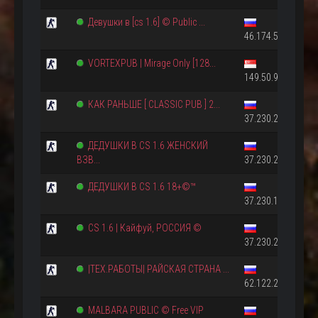
Девушки в [cs 1.6] © Public ...
46.174.50.35:2723
VORTEXPUB | Mirage Only [128...
149.50.98.60:2703
КАК РАНЬШЕ [ CLASSIC PUB ] 2...
37.230.228.126:2
ДЕДУШКИ В CS 1.6 ЖЕНСКИЙ
ВЗВ...
37.230.210.161:2
ДЕДУШКИ В CS 1.6 18+©™
37.230.162.73:27
CS 1.6 | Кайфуй, РОССИЯ ©
37.230.210.6:2701
|ТЕХ.РАБОТЫ| РАЙСКАЯ СТРАНА ...
62.122.214.56:27
MALBARA PUBLIC © Free VIP