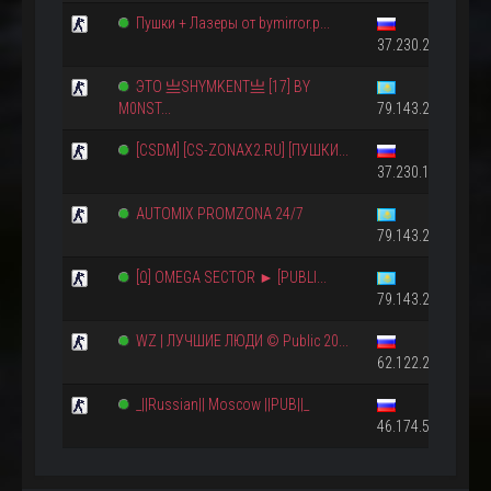
Пушки + Лазеры от bymirror.p...
37.230.210.62:27
ЭТО 亗SHYMKENT亗 [17] BY
M0NST...
79.143.20.202:27
[CSDM] [CS-ZONAX2.RU] [ПУШКИ...
37.230.137.39:27
AUTOMIX PROMZONA 24/7
79.143.20.202:27
[Ω] OMEGA SECTOR ► [PUBLI...
79.143.20.203:27
WZ | ЛУЧШИЕ ЛЮДИ © Publiс 20...
62.122.215.174:2
_||Russian|| Moscow ||PUB||_
46.174.50.76:2701