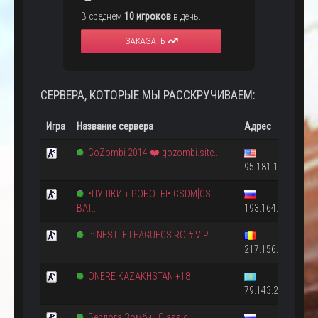
В среднем
10 игроков
в день.
ЗАКАЗАТЬ
СЕРВЕРА, КОТОРЫЕ МЫ РАССКРУЧИВАЕМ:
Игра
Название сервера
Адрес
GoZombi 2014 ❤️ gozombi.site...
95.181.158.170:2
•ПУШКИ + РОБОТЫ•|CSDM[CS-
BAT...
193.164.17.47:27
.:: NESTLE.LEAGUECS.RO # VIP...
217.156.22.36:27
ONERE KAZAKHSTAN +18
79.143.20.203:27
Берлога Зомби | Classic