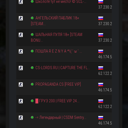
Школоте тут не место! © SCL-...
37.230.210.240:2
АНГЕЛЬСКИЙ ПАБЛИК 18+
[STEAM...
37.230.228.233:2
ШАЛЬНАЯ ПУЛЯ 18+ [STEAM
BONU...
37.230.228.242:2
ПОШЛА R E Z N Y A *\( ‘ ω ’ ...
46.174.54.177:27
CS-LORDS.RU | CAPTURE THE FL...
62.122.215.152:2
PROPAGANDA CS [FREE VIP]
46.174.51.142:27
█ ГРУЗ 200 | FREE VIP 24...
62.122.213.227:2
-= Легендарный | CSDM Sentry...
46.174.52.22:2720