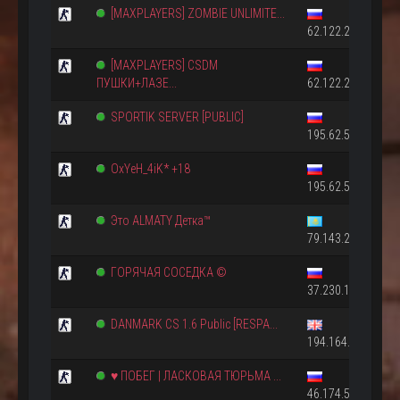
[MAXPLAYERS] ZOMBIE UNLIMITE...
62.122.215.226:2
[MAXPLAYERS] CSDM
ПУШКИ+ЛАЗЕ...
62.122.215.226:2
SPORTIK SERVER [PUBLIC]
195.62.52.77:2777
OxYeH_4iK* +18
195.62.52.53:2222
Это ALMATY Детка™
79.143.20.194:27
ГОРЯЧАЯ СОСЕДКА ©
37.230.162.225:2
DANMARK CS 1.6 Public [RESPA...
194.164.171.17:2
♥ ПОБЕГ | ЛАСКОВАЯ ТЮРЬМА ...
46.174.50.10:2723