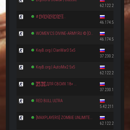
62.122.214.250:2
# [̲̅W][̲̅A][̲̅R][̲̅3][̲̅F][...
46.174.50.188:27
WOMEN'CS DIVINE-ARMY.RU © [O...
46.174.55.183:27
KeyB.org | ClanWar3 5x5
37.230.210.101:2
KeyB.org | AutoMix2 5x5
62.122.215.152:2
|͇̿P͇̿U͇̿B͇̿| ДЛЯ СВОИХ 18+ ...
37.230.162.59:27
RED BULL ULTRA
5.42.211.49:27115
[MAXPLAYERS] ZOMBIE UNLIMITE...
62.122.215.226:2