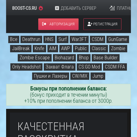
BOOST-CS.RU
ДОБАВИТЬ СЕРВЕР
ПЛАТНЫЕ 
АВТОРИЗАЦИЯ
РЕГИСТРАЦИЯ
Все
Deathrun
HNS
Surf
War3FT
CSDM
GunGame
JailBreak
Knife
AIM
AWP
Public
Classic
Zombie
Zombie Escape
Biohazard
Bhop
Base Builder
Only Headshot
Захват Флага
CS:GO Mod
CSDM FFA
Пушки и Лазеры
CW/MIX
Jump
Бонусы при пополнении баланса:
(бонус приходит в течении минуты)
+10% при пополнении баланса от 3000р.
КАЧЕСТЕННАЯ