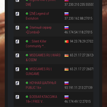
DM]
37.230.210.235:55555
[ZM] Legend of
Evolution
37.230.162.88:27015
Элитный сервер
•[Zombie]•
46.174.54.118:27015
.::Silent Killer
94.23.78.29:27023
Community *...
MSDGAMES.RU | WAR3
65.21.17.27:26126
& CSDM
MSDGAMES.RU |
65.21.17.27:26075
GUNGAME
НОЧНАЯ ШАЛУНЬЯ
PUBLIC 16+
93.191.11.213:27139
БОЕВАЯ КЛАССИКА
18+ | FREE V...
46.174.49.12:27015