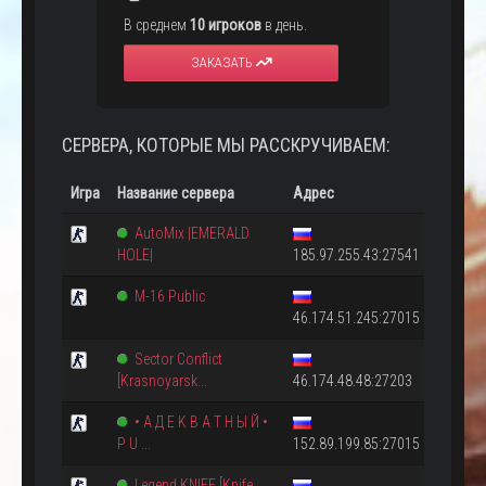
В среднем
10 игроков
в день.
ЗАКАЗАТЬ
СЕРВЕРА, КОТОРЫЕ МЫ РАССКРУЧИВАЕМ:
Игра
Название сервера
Адрес
AutoMix |EMERALD
HOLE|
185.97.255.43:27541
M-16 Public
46.174.51.245:27015
Sector Conflict
[Krasnoyarsk...
46.174.48.48:27203
• A Д E K B A T Н Ы Й •
P U ...
152.89.199.85:27015
Legend KNIFE [Knife