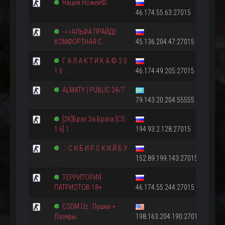
Нация Ножей©
46.174.55.63:27015
-==АЛЬФА ПРАЙД||
КОМФОРТНАЯ С...
45.136.204.47:27015
Г А Л А К Т И К А © 2 0
1 6 ...
46.174.49.205:27015
ALMATY | PUBLIC 24/7
79.143.20.204:55555
[2K]Брат За Брата [CS
1.6] 1...
194.93.2.128:27015
.:: С И Б И Р С К И Й Б У
...
152.89.199.143:27015
ТЕРРИТОРИЯ
ПАТРИОТОВ 18+
46.174.55.244:27015
CSDM.Uz : Пушки +
Лазеры
198.163.204.190:27015