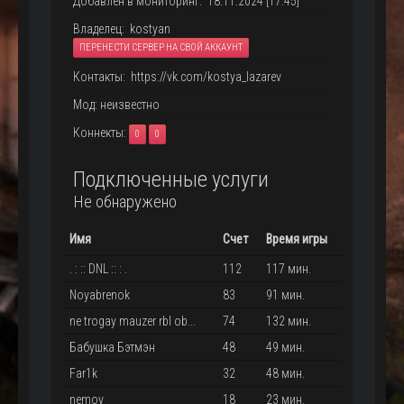
Добавлен в мониторинг: 18.11.2024 [17:45]
Владелец: kostyan
ПЕРЕНЕСТИ СЕРВЕР НА СВОЙ АККАУНТ
Контакты: https://vk.com/kostya_lazarev
Мод: неизвестно
Коннекты:
0
0
Подключенные услуги
Не обнаружено
Имя
Счет
Время игры
. : :: DNL :: : .
112
117 мин.
Noyabrenok
83
91 мин.
ne trogay mauzer rbI ob...
74
132 мин.
Бабушка Бэтмэн
48
49 мин.
Far1k
32
48 мин.
nemoy
18
23 мин.