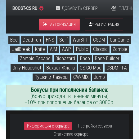
BOOST-CS.RU
ДОБАВИТЬ СЕРВЕР
ПЛАТНЫЕ 
АВТОРИЗАЦИЯ
РЕГИСТРАЦИЯ
Все
Deathrun
HNS
Surf
War3FT
CSDM
GunGame
JailBreak
Knife
AIM
AWP
Public
Classic
Zombie
Zombie Escape
Biohazard
Bhop
Base Builder
Only Headshot
Захват Флага
CS:GO Mod
CSDM FFA
Пушки и Лазеры
CW/MIX
Jump
Бонусы при пополнении баланса:
(бонус приходит в течении минуты)
+10% при пополнении баланса от 3000р.
Информация о сервере
Настройки сервера
Статистика сервера