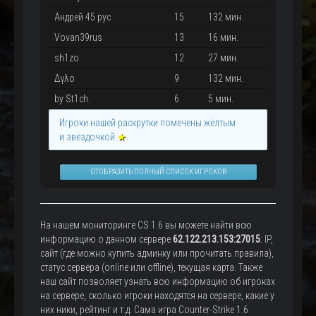
Андрей 45 рус
15
132 мин.
Vovan39rus
13
16 мин.
sh1zo
12
27 мин.
Δγλo
9
132 мин.
by St1ch.
6
5 мин.
Игроки нашей раскрутки помечены жёлтым
и звёздочкой
★
.
ОТОБРАЗИТЬ ПОЛНЫЙ СПИСОК ИГРОКОВ
На нашем мониторинге CS 1.6 вы можете найти всю
информацию о данном сервере
62.122.213.153:27015
: IP,
сайт (где можно купить админку или прочитать правила),
статус сервера (online или offline), текущая карта. Также
наш сайт позволяет узнать всю информацию об игроках
на сервере, сколько игроки находятся на сервере, какие у
них ники, рейтинг и т.д. Сама игра Counter-Strike 1.6