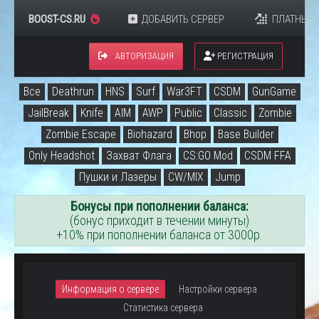
BOOST-CS.RU
ДОБАВИТЬ СЕРВЕР
ПЛАТНЫЕ 
АВТОРИЗАЦИЯ
РЕГИСТРАЦИЯ
Все
Deathrun
HNS
Surf
War3FT
CSDM
GunGame
JailBreak
Knife
AIM
AWP
Public
Classic
Zombie
Zombie Escape
Biohazard
Bhop
Base Builder
Only Headshot
Захват Флага
CS:GO Mod
CSDM FFA
Пушки и Лазеры
CW/MIX
Jump
Бонусы при пополнении баланса:
(бонус приходит в течении минуты)
+10% при пополнении баланса от 3000р.
Информация о сервере
Настройки сервера
Статистика сервера