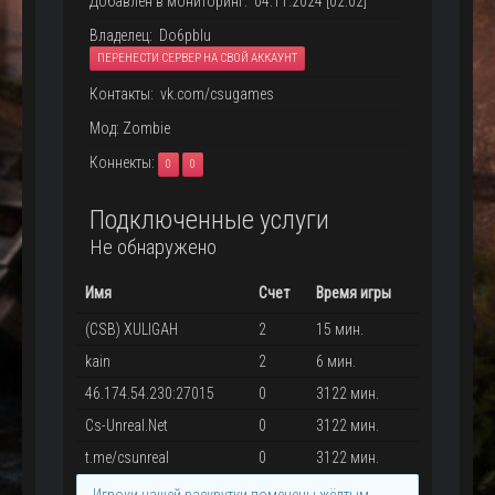
Добавлен в мониторинг: 04.11.2024 [02:02]
Владелец: Do6pbIu
ПЕРЕНЕСТИ СЕРВЕР НА СВОЙ АККАУНТ
Контакты: vk.com/csugames
Мод: Zombie
Коннекты:
0
0
Подключенные услуги
Не обнаружено
Имя
Счет
Время игры
(CSB) XULIGAH
2
15 мин.
kain
2
6 мин.
46.174.54.230:27015
0
3122 мин.
Cs-Unreal.Net
0
3122 мин.
t.me/csunreal
0
3122 мин.
Игроки нашей раскрутки помечены жёлтым