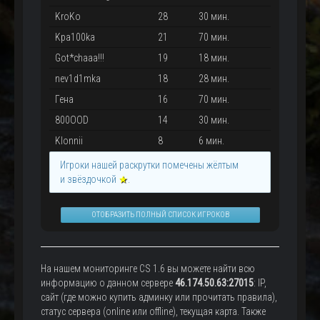
KroKo
28
30 мин.
Kpa100ka
21
70 мин.
Got*chaaa!!!
19
18 мин.
nev1d1mka
18
28 мин.
Гена
16
70 мин.
800OOD
14
30 мин.
Klonnii
8
6 мин.
Игроки нашей раскрутки помечены жёлтым
и звёздочкой
★
.
ОТОБРАЗИТЬ ПОЛНЫЙ СПИСОК ИГРОКОВ
На нашем мониторинге CS 1.6 вы можете найти всю
информацию о данном сервере
46.174.50.63:27015
: IP,
сайт (где можно купить админку или прочитать правила),
статус сервера (online или offline), текущая карта. Также