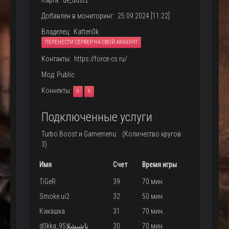
Карта: de_dust2
Добавлен в мониторинг: 25.09.2024 [11:22]
Владелец: Katten0k
ПЕРЕНЕСТИ СЕРВЕР НА СВОЙ АККАУНТ
Контакты: https://force-cs.ru/
Мод: Public
Коннекты:
0
9
Подключенные услуги
Turbo Boost и Gamemenu: (Количество кругов:
3)
Имя
Счет
Время игры
TiGeR
39
70 мин.
Smoke.ui2
32
50 мин.
Какашка
31
70 мин.
d0kka_ناشيشلا95
30
70 мин.