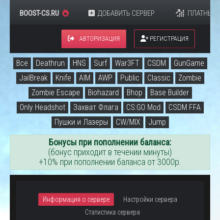
BOOST-CS.RU
ДОБАВИТЬ СЕРВЕР
ПЛАТНЫЕ 
АВТОРИЗАЦИЯ
РЕГИСТРАЦИЯ
Все
Deathrun
HNS
Surf
War3FT
CSDM
GunGame
JailBreak
Knife
AIM
AWP
Public
Classic
Zombie
Zombie Escape
Biohazard
Bhop
Base Builder
Only Headshot
Захват Флага
CS:GO Mod
CSDM FFA
Пушки и Лазеры
CW/MIX
Jump
Бонусы при пополнении баланса:
(бонус приходит в течении минуты)
+10% при пополнении баланса от 3000р.
Информация о сервере
Настройки сервера
Статистика сервера