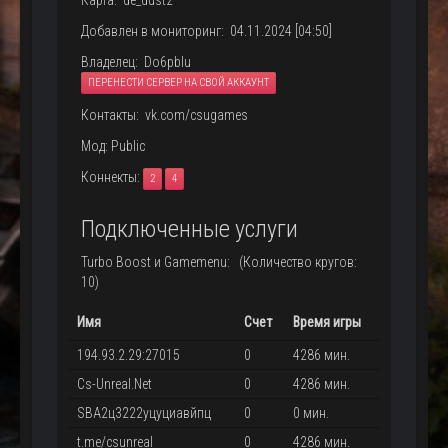
Карта: de_dust2
Добавлен в мониторинг: 04.11.2024 [04:50]
Владелец: Do6pbIu
ПЕРЕНЕСТИ СЕРВЕР НА СВОЙ АККАУНТ
Контакты: vk.com/csugames
Мод: Public
Коннекты:
2
4
Подключенные услуги
Turbo Boost и Gamemenu: (Количество кругов:
10)
Имя
Счет
Время игры
194.93.2.29:27015
0
4286 мин.
Cs-Unreal.Net
0
4286 мин.
SBA2ц3222уцуциавйпц
0
0 мин.
t.me/csunreal
0
4286 мин.