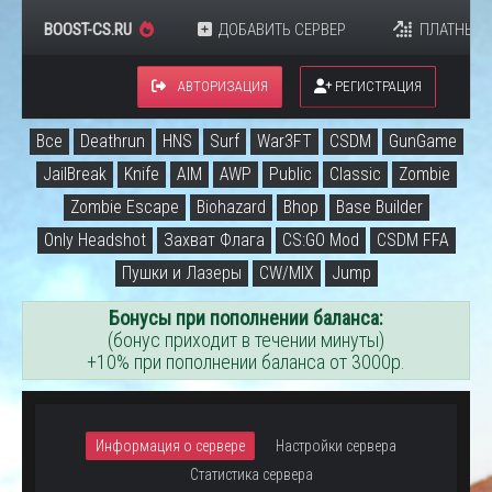
BOOST-CS.RU
ДОБАВИТЬ СЕРВЕР
ПЛАТНЫЕ 
АВТОРИЗАЦИЯ
РЕГИСТРАЦИЯ
Все
Deathrun
HNS
Surf
War3FT
CSDM
GunGame
JailBreak
Knife
AIM
AWP
Public
Classic
Zombie
Zombie Escape
Biohazard
Bhop
Base Builder
Only Headshot
Захват Флага
CS:GO Mod
CSDM FFA
Пушки и Лазеры
CW/MIX
Jump
Бонусы при пополнении баланса:
(бонус приходит в течении минуты)
+10% при пополнении баланса от 3000р.
Информация о сервере
Настройки сервера
Статистика сервера